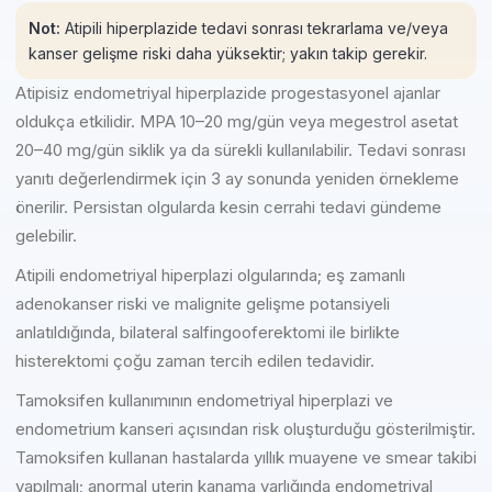
Not:
Atipili hiperplazide tedavi sonrası tekrarlama ve/veya
kanser gelişme riski daha yüksektir; yakın takip gerekir.
Atipisiz endometriyal hiperplazide progestasyonel ajanlar
oldukça etkilidir. MPA 10–20 mg/gün veya megestrol asetat
20–40 mg/gün siklik ya da sürekli kullanılabilir. Tedavi sonrası
yanıtı değerlendirmek için 3 ay sonunda yeniden örnekleme
önerilir. Persistan olgularda kesin cerrahi tedavi gündeme
gelebilir.
Atipili endometriyal hiperplazi olgularında; eş zamanlı
adenokanser riski ve malignite gelişme potansiyeli
anlatıldığında, bilateral salfingooferektomi ile birlikte
histerektomi çoğu zaman tercih edilen tedavidir.
Tamoksifen kullanımının endometriyal hiperplazi ve
endometrium kanseri açısından risk oluşturduğu gösterilmiştir.
Tamoksifen kullanan hastalarda yıllık muayene ve smear takibi
yapılmalı; anormal uterin kanama varlığında endometriyal