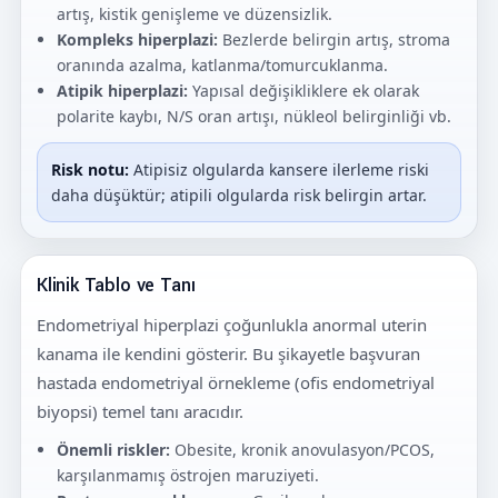
artış, kistik genişleme ve düzensizlik.
Kompleks hiperplazi:
Bezlerde belirgin artış, stroma
oranında azalma, katlanma/tomurcuklanma.
Atipik hiperplazi:
Yapısal değişikliklere ek olarak
polarite kaybı, N/S oran artışı, nükleol belirginliği vb.
Risk notu:
Atipisiz olgularda kansere ilerleme riski
daha düşüktür; atipili olgularda risk belirgin artar.
Klinik Tablo ve Tanı
Endometriyal hiperplazi çoğunlukla anormal uterin
kanama ile kendini gösterir. Bu şikayetle başvuran
hastada endometriyal örnekleme (ofis endometriyal
biyopsi) temel tanı aracıdır.
Önemli riskler:
Obesite, kronik anovulasyon/PCOS,
karşılanmamış östrojen maruziyeti.