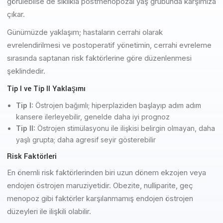
görülebilse de sıklıkla postmenopozal yaş grubunda karşımıza
çıkar.
Günümüzde yaklaşım; hastaların cerrahi olarak
evrelendirilmesi ve postoperatif yönetimin, cerrahi evreleme
sırasında saptanan risk faktörlerine göre düzenlenmesi
şeklindedir.
Tip I ve Tip II Yaklaşımı
Tip I:
Östrojen bağımlı; hiperplaziden başlayıp adım adım
kansere ilerleyebilir, genelde daha iyi prognoz
Tip II:
Östrojen stimülasyonu ile ilişkisi belirgin olmayan, daha
yaşlı grupta; daha agresif seyir gösterebilir
Risk Faktörleri
En önemli risk faktörlerinden biri uzun dönem ekzojen veya
endojen östrojen maruziyetidir. Obezite, nulliparite, geç
menopoz gibi faktörler karşılanmamış endojen östrojen
düzeyleri ile ilişkili olabilir.