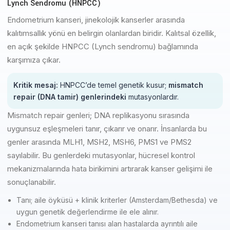
Lynch Sendromu (HNPCC)
Endometrium kanseri, jinekolojik kanserler arasında
kalıtımsallık yönü en belirgin olanlardan biridir. Kalıtsal özellik,
en açık şekilde HNPCC (Lynch sendromu) bağlamında
karşımıza çıkar.
Kritik mesaj:
HNPCC’de temel genetik kusur;
mismatch
repair (DNA tamir) genlerindeki
mutasyonlardır.
Mismatch repair genleri; DNA replikasyonu sırasında
uygunsuz eşleşmeleri tanır, çıkarır ve onarır. İnsanlarda bu
genler arasında MLH1, MSH2, MSH6, PMS1 ve PMS2
sayılabilir. Bu genlerdeki mutasyonlar, hücresel kontrol
mekanizmalarında hata birikimini artırarak kanser gelişimi ile
sonuçlanabilir.
Tanı; aile öyküsü + klinik kriterler (Amsterdam/Bethesda) ve
uygun genetik değerlendirme ile ele alınır.
Endometrium kanseri tanısı alan hastalarda ayrıntılı aile