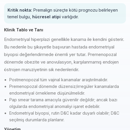
Kritik nokta:
Premalign süreçte kötü prognozu belirleyen
temel bulgu,
hücresel atipi
varlığıdır.
Klinik Tablo ve Tanı
Endometriyal hiperplazi genellikle kanama ile kendini gösterir.
Bu nedenle bu şikayetle başvuran hastada endometriyal
biyopsi değerlendirmede önemli yer tutar. Premenopozal
dönemde obezite ve anovulasyon, karşılanmamış endojen
östrojen maruziyetinin sık nedenleridir.
Postmenopozal tüm vajinal kanamalar araştırılmalıdır.
Premenopozal dönemde düzensiz/irregüler kanamalarda
endometriyal örnekleme düşünülmelidir.
Pap smear tarama amacıyla güvenilir değildir; ancak bazı
olgularda endometriyal anomaliyi işaret edebilir.
Endometriyal biyopsi, rutin D&C kadar duyarlı olabilir; D&C
seçilmiş durumlarda planlanır.
Yönetim