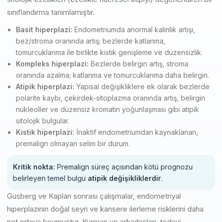
sınıflandırma tanımlamıştır.
Basit hiperplazi:
Endometriumda anormal kalınlık artışı,
bez/stroma oranında artış; bezlerde katlanma,
tomurcuklanma ile birlikte kistik genişleme ve düzensizlik.
Kompleks hiperplazi:
Bezlerde belirgin artış, stroma
oranında azalma; katlanma ve tomurcuklanma daha belirgin.
Atipik hiperplazi:
Yapısal değişikliklere ek olarak bezlerde
polarite kaybı, çekirdek-sitoplazma oranında artış, belirgin
nükleoller ve düzensiz kromatin yoğunlaşması gibi atipik
sitolojik bulgular.
Kistik hiperplazi:
İnaktif endometriumdan kaynaklanan,
premalign olmayan selim bir durum.
Kritik nokta:
Premalign süreç açısından kötü prognozu
belirleyen temel bulgu
atipik değişikliklerdir
.
Gusberg ve Kaplan sonrası çalışmalar, endometriyal
hiperplazinin doğal seyri ve kansere ilerleme risklerini daha
net ortaya koymuştur. Kurman ve arkadaşları, tedavi