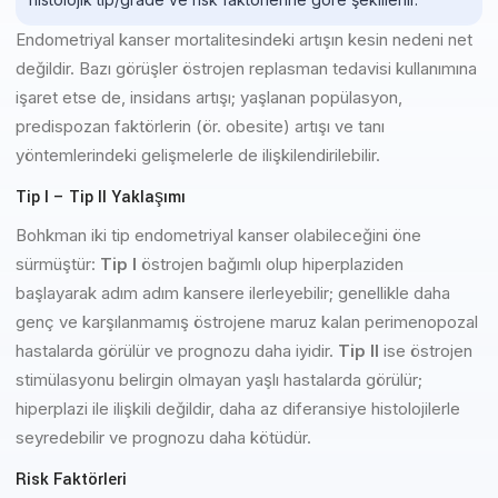
Endometriyal kanser mortalitesindeki artışın kesin nedeni net
değildir. Bazı görüşler östrojen replasman tedavisi kullanımına
işaret etse de, insidans artışı; yaşlanan popülasyon,
predispozan faktörlerin (ör. obesite) artışı ve tanı
yöntemlerindeki gelişmelerle de ilişkilendirilebilir.
Tip I – Tip II Yaklaşımı
Bohkman iki tip endometriyal kanser olabileceğini öne
sürmüştür:
Tip I
östrojen bağımlı olup hiperplaziden
başlayarak adım adım kansere ilerleyebilir; genellikle daha
genç ve karşılanmamış östrojene maruz kalan perimenopozal
hastalarda görülür ve prognozu daha iyidir.
Tip II
ise östrojen
stimülasyonu belirgin olmayan yaşlı hastalarda görülür;
hiperplazi ile ilişkili değildir, daha az diferansiye histolojilerle
seyredebilir ve prognozu daha kötüdür.
Risk Faktörleri