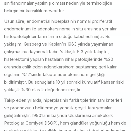
sınıflandırmalar yapılmış olması nedeniyle terminolojide
belirgin bir karışıklık mevcuttur.
Uzun süre, endometrial hiperplazinin normal proliferatif
endometrium ile adenokarsinoma in situ arasında yer alan
histopatolojik bir tanımlama olduğu kabul edilmiştir. Bu
yaklaşım, Gusberg ve Kaplan’ın 1963 yılında yayımlanan
çalışmasına dayanmaktadır. Yaklaşık 5.3 yıllık takipte,
histerektomi yapılan hastaların nihai patolojilerinde %20
oranında eşlik eden adenokarsinom saptanmış; geri kalan
olguların %12’sinde takipte adenokarsinom geliştiği
bildirilmiştir. Bu sonuçlarla 10 yıl sonraki kümülatif kanser riski
yaklaşık %30 olarak değerlendirilmiştir.
Takip eden yıllarda, hiperplazinin farklı tiplerinin tanı kriterleri
ve prognozunu belirlemeye yönelik çeşitli tanı şemaları
geliştirilmiştir. 1990’ların başında Uluslararası Jinekolojik
Patologlar Cemiyeti (ISGP), hem glandüler yoğunluğu hem de
sitolojik özellikleri (özellikle hücresel atipiyi) değerlendiren bir