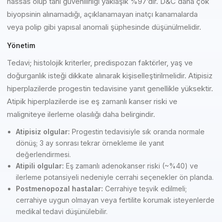
hassas olup tanı güvenilirliği yaklaşık %97’dir. D&C daha çok
biyopsinin alınamadığı, açıklanamayan inatçı kanamalarda
veya polip gibi yapısal anomali şüphesinde düşünülmelidir.
Yönetim
Tedavi; histolojik kriterler, predispozan faktörler, yaş ve
doğurganlık isteği dikkate alınarak kişiselleştirilmelidir. Atipisiz
hiperplazilerde progestin tedavisine yanıt genellikle yüksektir.
Atipik hiperplazilerde ise eş zamanlı kanser riski ve
maligniteye ilerleme olasılığı daha belirgindir.
Atipisiz olgular:
Progestin tedavisiyle sık oranda normale
dönüş; 3 ay sonrası tekrar örnekleme ile yanıt
değerlendirmesi.
Atipili olgular:
Eş zamanlı adenokanser riski (~%40) ve
ilerleme potansiyeli nedeniyle cerrahi seçenekler ön planda.
Postmenopozal hastalar:
Cerrahiye teşvik edilmeli;
cerrahiye uygun olmayan veya fertilite korumak isteyenlerde
medikal tedavi düşünülebilir.