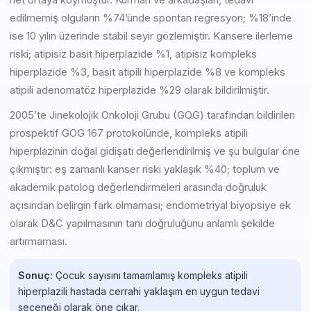
edilmemiş olguların %74’ünde spontan regresyon; %18’inde
ise 10 yılın üzerinde stabil seyir gözlemiştir. Kansere ilerleme
riski; atipisiz basit hiperplazide %1, atipisiz kompleks
hiperplazide %3, basit atipili hiperplazide %8 ve kompleks
atipili adenomatöz hiperplazide %29 olarak bildirilmiştir.
2005’te Jinekolojik Onkoloji Grubu (GOG) tarafından bildirilen
prospektif GOG 167 protokolünde, kompleks atipili
hiperplazinin doğal gidişatı değerlendirilmiş ve şu bulgular öne
çıkmıştır: eş zamanlı kanser riski yaklaşık %40; toplum ve
akademik patolog değerlendirmeleri arasında doğruluk
açısından belirgin fark olmaması; endometriyal biyopsiye ek
olarak D&C yapılmasının tanı doğruluğunu anlamlı şekilde
artırmaması.
Sonuç:
Çocuk sayısını tamamlamış kompleks atipili
hiperplazili hastada cerrahi yaklaşım en uygun tedavi
seçeneği olarak öne çıkar.