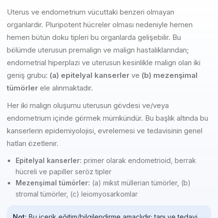
Uterus ve endometrium vücuttaki benzeri olmayan
organlardır. Pluripotent hücreler olması nedeniyle hemen
hemen bütün doku tipleri bu organlarda gelişebilir. Bu
bölümde uterusun premalign ve malign hastalıklarından;
endometrial hiperplazi ve uterusun kesinlikle malign olan iki
geniş grubu:
(a) epitelyal kanserler
ve
(b) mezenşimal
tümörler
ele alınmaktadır.
Her iki malign oluşumu uterusun gövdesi ve/veya
endometrium içinde görmek mümkündür. Bu başlık altında bu
kanserlerin epidemiyolojisi, evrelemesi ve tedavisinin genel
hatları özetlenir.
Epitelyal kanserler:
primer olarak endometrioid, berrak
hücreli ve papiller seröz tipler
Mezenşimal tümörler:
(a) mikst müllerian tümörler, (b)
stromal tümörler, (c) leiomyosarkomlar
Not:
Bu içerik eğitim/bilgilendirme amaçlıdır; tanı ve tedavi