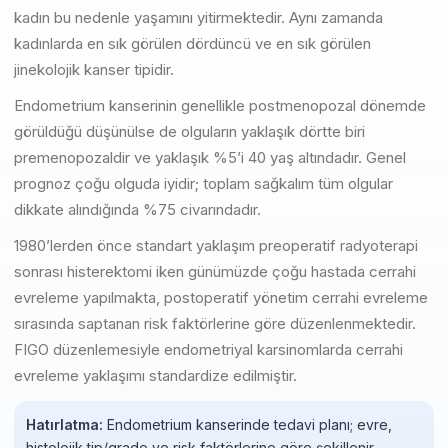
kadın bu nedenle yaşamını yitirmektedir. Aynı zamanda
kadınlarda en sık görülen dördüncü ve en sık görülen
jinekolojik kanser tipidir.
Endometrium kanserinin genellikle postmenopozal dönemde
görüldüğü düşünülse de olguların yaklaşık dörtte biri
premenopozaldir ve yaklaşık %5’i 40 yaş altındadır. Genel
prognoz çoğu olguda iyidir; toplam sağkalım tüm olgular
dikkate alındığında %75 civarındadır.
1980’lerden önce standart yaklaşım preoperatif radyoterapi
sonrası histerektomi iken günümüzde çoğu hastada cerrahi
evreleme yapılmakta, postoperatif yönetim cerrahi evreleme
sırasında saptanan risk faktörlerine göre düzenlenmektedir.
FIGO düzenlemesiyle endometriyal karsinomlarda cerrahi
evreleme yaklaşımı standardize edilmiştir.
Hatırlatma:
Endometrium kanserinde tedavi planı; evre,
histolojik tip/grade ve risk faktörlerine göre şekillenir.