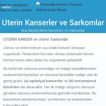
Skip to navigation
MENÜ
Skip to main content
Uterin Kanserler ve Sarkomlar
Ana Sayfa
Uterin Kanserler ve Sarkomlar
UTERİN KANSER ve Uterin Sarkomlar
Uterus ve endometrium vücuttaki benzeri olmayan
organlardır. Pluripotent hücreler olması nedeniyle hemen
hemen bütün doku tipleri bu organlarda gelişebilir.
Bu bölümde uterusun premalign ve malign hastalıklarından:
endometrial hiperplazi ve uterusun kesinlikle malign olan iki
geniş grubu:
(a) epitelyal kanserler
ve
(b) mezenşimal
tümörleri
ele alınacaktır. Her iki malign oluşumu uterusun
gövdesi ve/veya endometriumda görmek mümkündür. Bu
kanserlerin epidemiyolojisi, evrelemesi ve tedavisinden
bahsedilecektir.