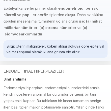
Epitelyal kanserler primer olarak
endometrioid
,
berrak
hücreli
ve
papiller seröz
tiplerden oluşur. Daha az sıklıkta
görülen mezenşimal tümörlerin üç ana grubu ise:
(a) mikst
müllerian tümörler
,
(b) stromal tümörler
ve
(c)
leiomyosarkomlardır
.
Bilgi:
Uterin maligniteler; köken aldığı dokuya göre epitelyal
ve mezenşimal olarak iki ana grupta ele alınır.
ENDOMETRİYAL HİPERPLAZİLER
Sınıflandırma
Endometriyal hiperplazi, endometriyal hücrelerdeki artışla
kendini gösteren anormal bir durumdur ve geniş bir tanı
yelpazesini kapsar. Bu tabloların bir kısmı tamamen benign
iken bazı tipleri malign potansiyele sahiptir. Yıllar içinde farklı