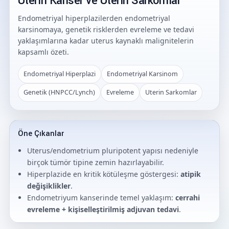
Uterin Kanser ve Uterin Sarkomlar
Endometriyal hiperplazilerden endometriyal
karsinomaya, genetik risklerden evreleme ve tedavi
yaklaşımlarına kadar uterus kaynaklı malignitelerin
kapsamlı özeti.
Endometriyal Hiperplazi
Endometriyal Karsinom
Genetik (HNPCC/Lynch)
Evreleme
Uterin Sarkomlar
Öne Çıkanlar
Uterus/endometrium pluripotent yapısı nedeniyle
birçok tümör tipine zemin hazırlayabilir.
Hiperplazide en kritik kötüleşme göstergesi:
atipik
değişiklikler
.
Endometriyum kanserinde temel yaklaşım:
cerrahi
evreleme + kişiselleştirilmiş adjuvan tedavi
.